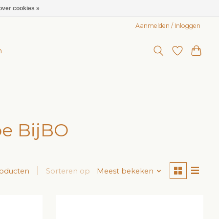
over cookies »
Aanmelden / Inloggen
n
e BijBO
roducten
Sorteren op
Meest bekeken