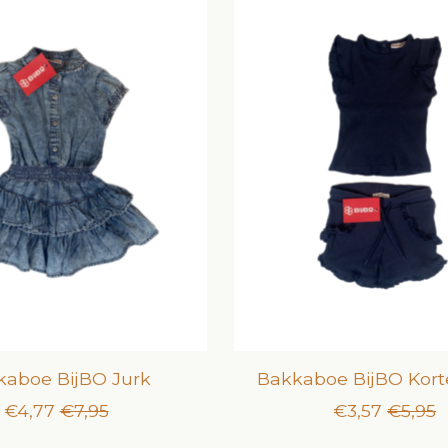
kaboe BijBO Jurk
Bakkaboe BijBO Kort
€4,77
€7,95
€3,57
€5,95