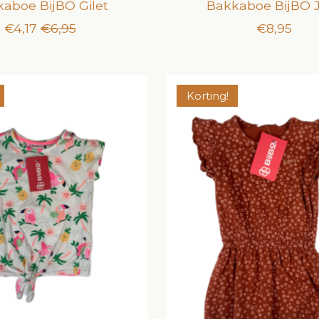
aboe BijBO Gilet
Bakkaboe BijBO 
€4,17
€6,95
€8,95
Korting!