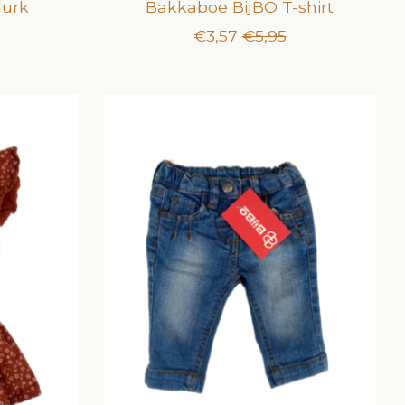
Jurk
Bakkaboe BijBO T-shirt
€3,57
€5,95