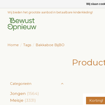
Wij slaan coo
Wij bieden het grootste aanbod in betaalbare kinderkleding!
Home
/
Tags
/
Bakkaboe BijBO
Produc
Categorieën
Jongen
(1564)
Meisje
(3331)
Korting!