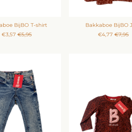
boe BijBO T-shirt
Bakkaboe BijBO 
€3,57
€5,95
€4,77
€7,95