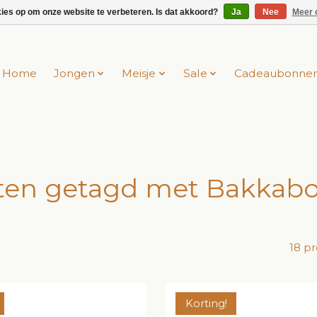
kies op om onze website te verbeteren. Is dat akkoord?
Ja
Nee
Meer 
Home
Jongen
Meisje
Sale
Cadeaubonne
ten getagd met Bakkabo
18 p
Korting!