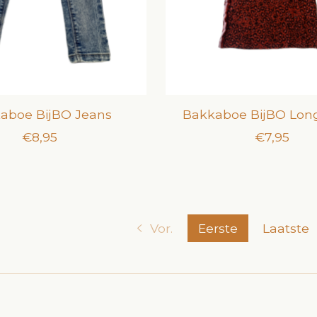
aboe BijBO Jeans
Bakkaboe BijBO Lon
€8,95
€7,95
Vor.
Eerste
Laatste