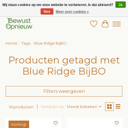
Wij slaan cookies op om onze website te verbeteren. Is dat akkoord?
Ja
Nee
Meer over cookies »
Wij bieden het grootste aanbod in betaalbare kinderkleding!
Verlanglijst
Winkelw
Home
/
Tags
/
Blue Ridge BijBO
Producten getagd met
Blue Ridge BijBO
Filters weergeven
Sorteren op
Meest bekeken
16 producten
Korting!