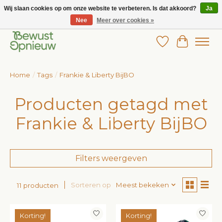
Wij slaan cookies op om onze website te verbeteren. Is dat akkoord?
Ja
Nee
Meer over cookies »
Wij bieden het grootste aanbod in betaalbare kinderkleding!
Verlanglijst
Winkelw
Home
/
Tags
/
Frankie & Liberty BijBO
Producten getagd met
Frankie & Liberty BijBO
Filters weergeven
Sorteren op
Meest bekeken
11 producten
Korting!
Korting!