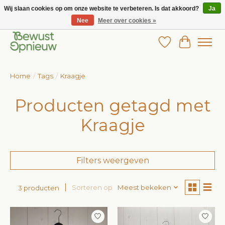
Wij slaan cookies op om onze website te verbeteren. Is dat akkoord?
Ja
Nee
Meer over cookies »
Wij bieden het grootste aanbod in betaalbare kinderkleding!
Verlanglijst
Winkelw
Home
/
Tags
/
Kraagje
Producten getagd met
Kraagje
Filters weergeven
Sorteren op
Meest bekeken
3 producten