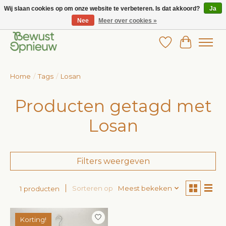
Wij slaan cookies op om onze website te verbeteren. Is dat akkoord?
Ja
Nee
Meer over cookies »
Wij bieden het grootste aanbod in betaalbare kinderkleding!
Verlanglijst
Winkelw
Home
/
Tags
/
Losan
Producten getagd met
Losan
Filters weergeven
Sorteren op
Meest bekeken
1 producten
Korting!