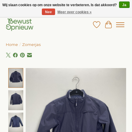
Wij slaan cookies op om onze website te verbeteren. Is dat akkoord?
Ja
Nee
Meer over cookies »
Wij bieden het grootste aanbod in betaalbare kinderkleding!
Verlanglijst
Winkelw
Home
/
Zomerjas
Product image slideshow Items