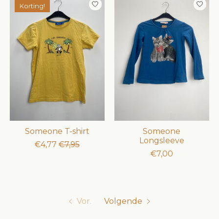
Korting!
Someone T-shirt
Someone
Longsleeve
€4,77
€7,95
€7,00
Vor.
Volgende