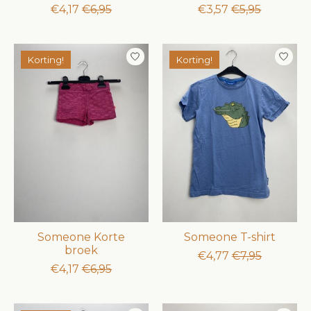
€4,17
€6,95
€3,57
€5,95
Korting!
Korting!
Someone Korte
Someone T-shirt
broek
€4,77
€7,95
€4,17
€6,95