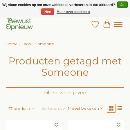
Wij slaan cookies op om onze website te verbeteren. Is dat akkoord?
Ja
Nee
Meer over cookies »
Wij bieden het grootste aanbod in betaalbare kinderkleding!
Verlanglijst
Winkelw
Home
/
Tags
/
Someone
Producten getagd met
Someone
Filters weergeven
Sorteren op
Meest bekeken
27 producten