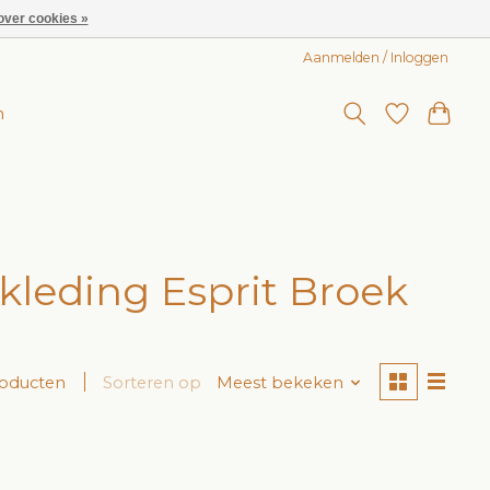
over cookies »
Aanmelden / Inloggen
n
leding Esprit Broek
roducten
Sorteren op
Meest bekeken