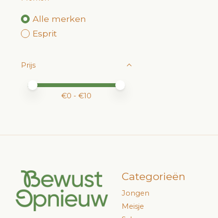
Alle merken
Esprit
Prijs
Minimale prijswaarde
Price maximum value
€
0
- €
10
Categorieën
Jongen
Meisje