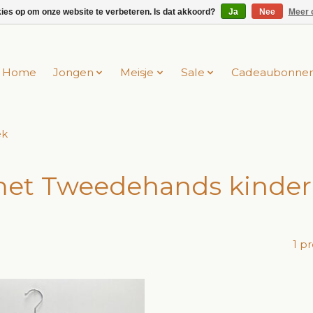
kies op om onze website te verbeteren. Is dat akkoord?
Ja
Nee
Meer 
Home
Jongen
Meisje
Sale
Cadeaubonne
ek
et Tweedehands kinderk
1 p