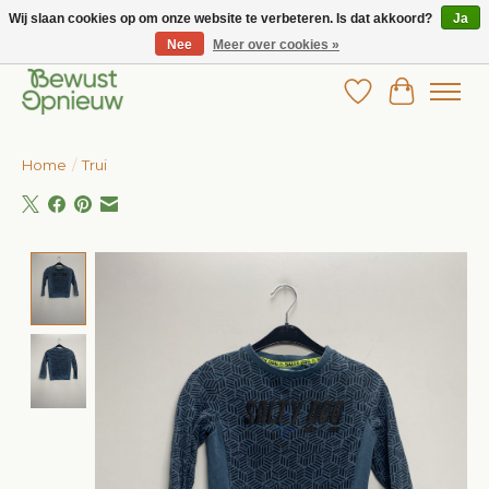
Wij slaan cookies op om onze website te verbeteren. Is dat akkoord?
Ja
Nee
Meer over cookies »
Wij bieden het grootste aanbod in betaalbare kinderkleding!
Verlanglijst
Winkelw
Home
/
Trui
Product image slideshow Items