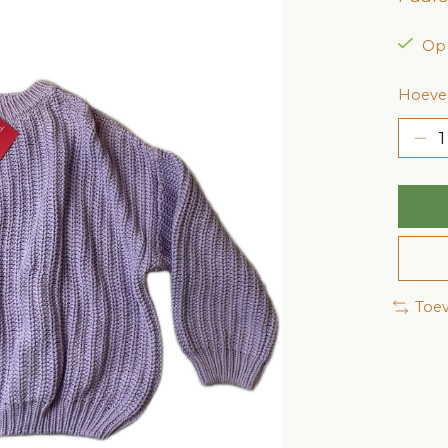
Op
Hoevee
Toev