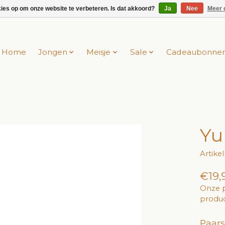
kies op om onze website te verbeteren. Is dat akkoord?
Ja
Nee
Meer 
Home
Jongen
Meisje
Sale
Cadeaubonne
Yu
Artike
€19,
Onze p
produc
Paars