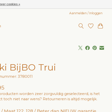
over cookies »
Aanmelden / Inloggen
n
ki BijBO Trui
lnummer: 3780011
95
roducten worden zeer zorgvuldig geselecteerd, is het
t toch niet naar wens? Retourneren is altijd mogelijk.
 / Maat 122, 128 / Beter dan NIEUW garantie