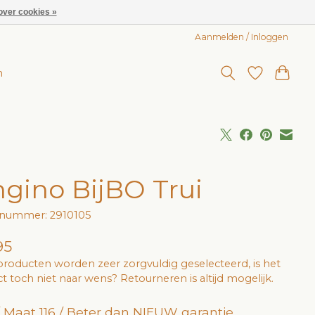
over cookies »
Aanmelden / Inloggen
n
ngino BijBO Trui
lnummer: 2910105
95
roducten worden zeer zorgvuldig geselecteerd, is het
t toch niet naar wens? Retourneren is altijd mogelijk.
 / Maat 116 / Beter dan NIEUW garantie