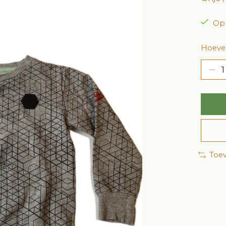
Op
Hoevee
Toev