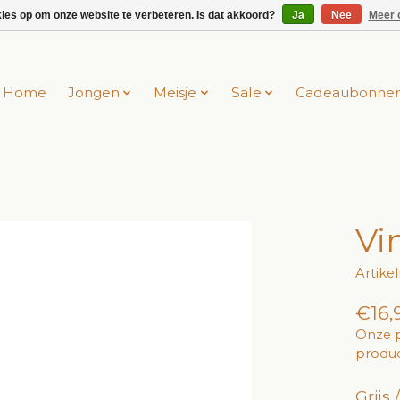
kies op om onze website te verbeteren. Is dat akkoord?
Ja
Nee
Meer 
Home
Jongen
Meisje
Sale
Cadeaubonne
Vi
Artike
€16,
Onze p
produc
Grijs