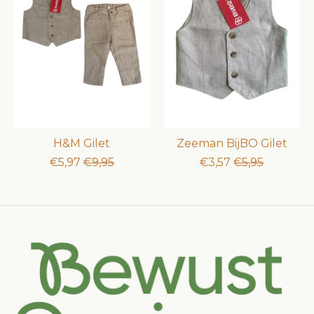
H&M Gilet
Zeeman BijBO Gilet
€5,97
€9,95
€3,57
€5,95