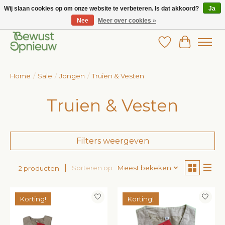
Wij slaan cookies op om onze website te verbeteren. Is dat akkoord?
Ja
Nee
Meer over cookies »
Wij bieden het grootste aanbod in betaalbare kinderkleding!
Verlanglijst
Winkelw
Home
/
Sale
/
Jongen
/
Truien & Vesten
Truien & Vesten
Filters weergeven
Sorteren op
Meest bekeken
2 producten
Korting!
Korting!